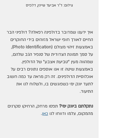
צילום: ד"ר אביעד שיינין, דלפיס
איך ידענו שמדובר בדולפינה רפאלה? דולפיני הבר 
החיים לאורך חופי ישראל מזוהים בידי החוקרים 
באמצעות זיהוי מצולם (Photo Identification), 
על סמך תמונת הצדודית של סנפיר הגב שלהם, 
שמהווה מעין "טביעת אצבע" של הדולפין. 
באמצעות שיטה זו אנו אוספים נתונים רבים על 
אוכלוסיית הדולפינים. זה רק מראה עד כמה חשוב 
לתעד יונק ימי כשפוגשים בו, ולשלוח לנו את 
התיעוד.
נתקלתם ביונק ימי? 
תפסו מרחק, הרחיקו סקרנים 
מהמקום, צלמו ודווחו לנו 
כאן
.