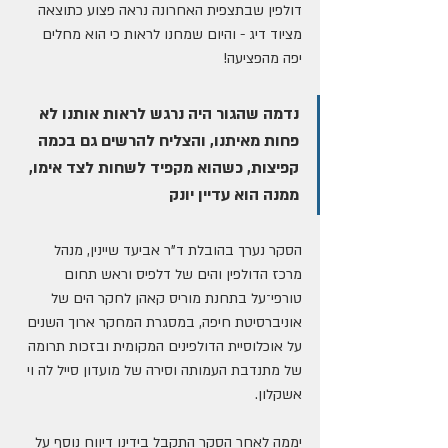
דולפין שבתצפית האחרונה נראה פצוע כתוצאה 
מציוד דיג - והיום שמחנו לראות כי הוא מחלים 
יפה מהפציעה!
נדמה שהגור היה נרגש לראות אותנו לא 
פחות מאיתנו, והצליח להרשים גם בכמה 
קפיצות, כשהוא מקפיד לשחות לצד אימו, 
ממנה הוא עדיין יונק
הסקר נערך בהובלת ד"ר אביעד שיינין, מנהל 
מרכז הדולפין והים של דלפיס וראש תחום 
טורפי־על בתחנת מוריס קאהן לחקר הים של 
אוניברסיטת חיפה, במסגרת המחקר ארוך השנים 
על אוכלוסיית הדולפינים המקומית ובזכות תרומה 
של מתנדבת העמותה וסירה של מועדון סייל לה וי 
אשקלון. 
יממה לאחר הסקר התקבל בידינו דיווח נוסף על 