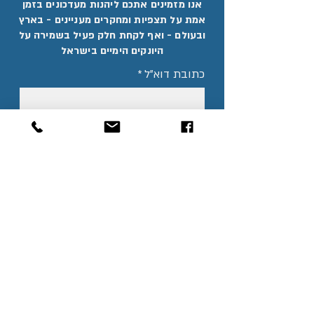
אנו מזמינים אתכם ליהנות מעדכונים בזמן
אמת על תצפיות ומחקרים מעניינים - בארץ
ובעולם - ואף לקחת חלק פעיל בשמירה על
היונקים הימיים בישראל
כתובת דוא"ל
*
שליחה
אני רוצה להירשם לניוזלטר ולקבל 
עדכונים מעניינים
*
אני מסכים ל
תקנון האתר
*
שותפים לדרך