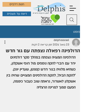
חנות דלפיס
דיווח על תצפית
פוסט
delphisisrael
23 באוג׳ 2024
זמן קריאה 2 דקות
הדולפינה רפאלה נצפתה עם גור חדש
הדולפינה המצויה נצפתה במהלך סקר דולפינים 
יחד עם חברי להקה נוספים מול חופי אשקלון, 
כשהיא מלוויה בגור חדש קטנטן, שעדיין יונק. 
'להקת הבית', להקת הדולפינים המצויים שחיה בין 
אשקלון לאשדוד, נראתה שוב כעבור כיממה, 
הפעם סמוך למרינה הרצליה