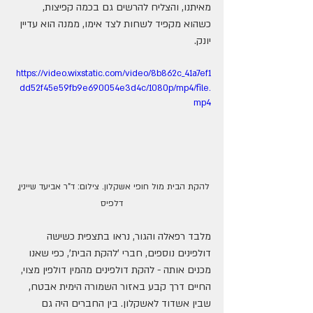
מאיתנו, והצליח להרשים גם בכמה קפיצות, 
כשהוא מקפיד לשחות לצד אימו, ממנה הוא עדיין 
יונק.
https://video.wixstatic.com/video/8b862c_41a7ef1
dd52f45e59fb9e690054e3d4c/1080p/mp4/file.
mp4
להקת הבית מול חופי אשקלון. צילום: ד"ר אביעד שיינין, 
דלפיס
מלבד רפאלה והגור, נראו בתצפית כשישה 
דולפינים נוספים, חברי 'להקת הבית', כפי שאנו 
מכנים אותה - להקת דולפינים מהמין דולפין מצוי, 
החיים דרך קבע באזור השמורה הימית אבטח, 
שבין אשדוד לאשקלון. בין החברים היה גם 