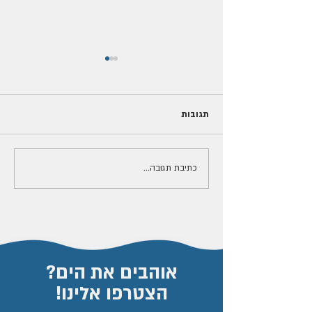
תגובות
כתיבת תגובה...
תיעוד נדיר: דולפינן מצוי נצפה
עם סנפיר מקופל
אוהבים את הים?
הצטרפו אלינו!