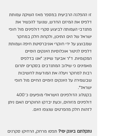
זו ההפלגה הרביעית במספר מאז השיקה עמותת 
דלפיס את המיזם החדש, שנועד להכשיר את 
מתנדבי העמותה לביצוע סקרי דולפינים מול חופי 
ישראל של הים התיכון, ולקחת חלק במחקר 
שמבוצע על ידי חוקרי אוניברסיטת חיפה ועמותת 
דלפיס לניטור אוכלוסיות היונקים הימיים 
המקומיות. ד"ר אביעד שיינין: "אנו בדלפיס 
מאמינים כי שילוב המתנדבים בסקרים יתרום 
רבות למחקר ויעלה את המודעות לחשיבות 
שבשמירה על היונקים הימיים החיים מול חופי 
ישראל".
בקטלוג הדולפינים הישראלי מופיעים כ־400 
דולפינים מזוהים, וכעת יבדקו החוקרים האם ניתן 
לזהות חלק מהפרטים שנצפו היום.
נתקלתם ביונק ימי? 
תפסו מרחק, הרחיקו סקרנים 