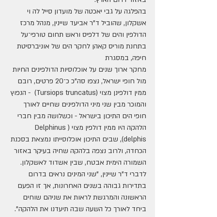
בהפלגה על גבי יאכטה של מועדון סייל לה וי 
אשקלון, שהוביל ד"ר אביעד שיינין, מנהל מרכז 
הדולפין והים של דלפיס וראש תחום טורפי־על 
בתחנת מוריס קאהן לחקר הים של אוניברסיטת 
חיפה, במסגרת
מחקר ארוך שנים על אוכלוסיות הדולפינים החיות 
מול חופי ישראל, נצפו סה"כ כ־20 פרטים, רובם 
ממין דולפינן מצוי (Tursiops truncatus)  - הנפוץ 
והמוכר מבין שני מיני הדולפינים שחיים לאורך 
חופי הים התיכון בישראל - וכשלושה מבין חברי 
הלהקה היו ממין דולפין מצוי (Delphinus 
delphis), שבים התיכון אוכלוסייתו נמצאת בסכנת 
הכחדה, ולרוב נצפה בלהקה שחיה בעיקר באזור 
השמורה הימית אבטח, שבין אשדוד לאשקלון. 
לדברי ד"ר שיינין, "שני המינים נראים בדרום 
בתדירות גבוהה בשנים האחרונות, אך זו הפעם 
הראשונה והמרגשת לראות את שניהם שוחים 
ביחד לאורך כל השעה שבה תיעדנו את הלהקה".