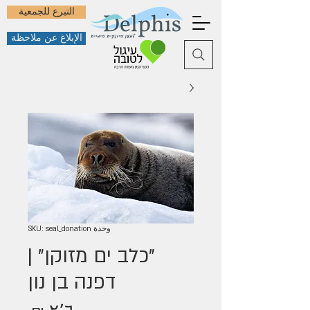
التبرع للجمعية
الإبلاغ عن ملاحظة
وحدة SKU: seal_donation
"כלב ים מזוקן" |
דפנה בן נון