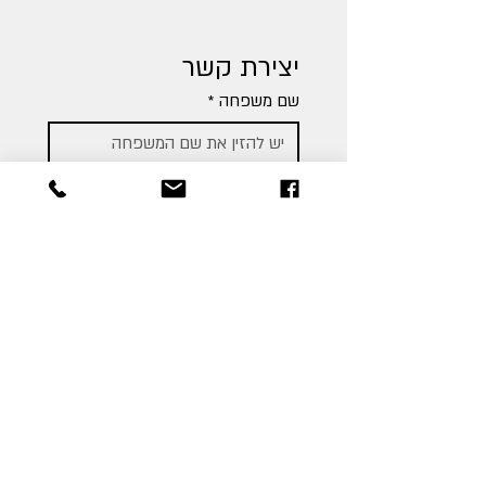
יצירת קשר
שם משפחה
*
שם פרטי
*
כתובת דואר אלקטרוני
מספר טלפון
מטרת הפנייה
*
עניין מקצועי/מסחרי
שאלה בנוגע למרכז הדולפין והים