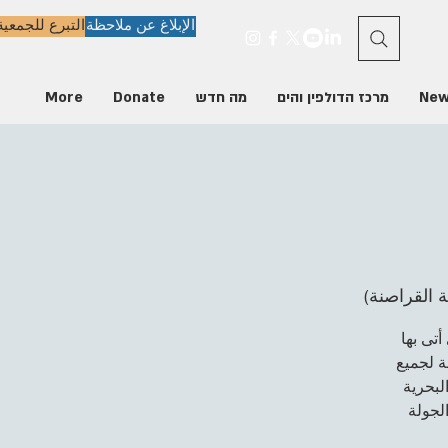
الإبلاغ عن ملاحظة
التبرع للجمعية
New
מרכז הדולפין והים
מה חדש
Donate
More
 القراصنة)
أتى بها
ة لجميع
لبحرية
الجولة