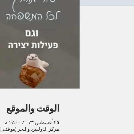
الوقت والموقع
٢٥ أغسطس ٢٠٢٣، ١٢:٠٠ م – ٢:٠٠ م
مركز الدولفين والبحر (موقف السيارات في