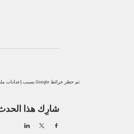
تم حظر خرائط Google بسبب إعدادات ملفات تعريف الارتباط التحليلية والوظيفية لديك.
شارِك هذا الحدث