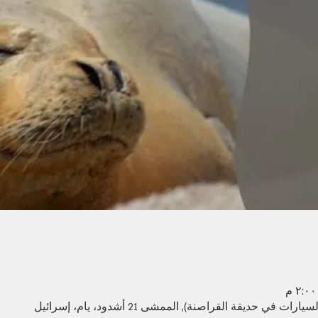
 حديقة القراصنة), الممشى 21 أشدود، يام، إسرائيل