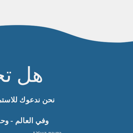
هل تح
نحن ندعوك للاستم
وفي العالم - وح