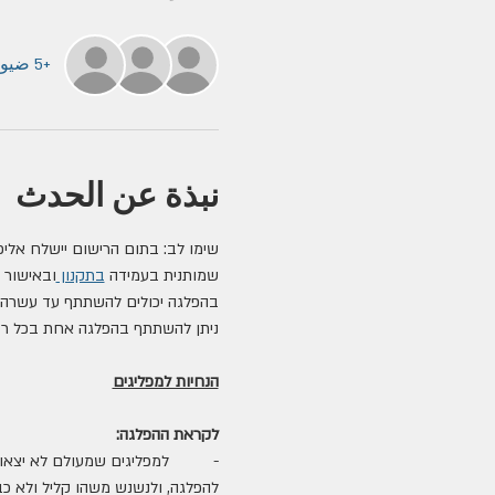
+5 ضيوف آخرين
نبذة عن الحدث
שימו לב: בתום הרישום יישלח אלי
שמותנית בעמידה 
בתקנון 
ובאישור צ
ניתן להשתתף בהפלגה אחת בכל רב
הנחיות למפליגים
לקראת ההפלגה:
-          למפליגים שמעולם לא י
להפלגה, ולנשנש משהו קליל ולא כב