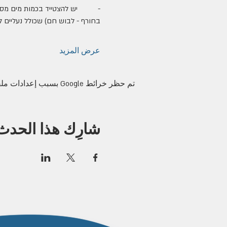
בחורף - לבוש חם) שכולל נעליים ל
عرض المزيد
تم حظر خرائط Google بسبب إعدادات ملفات تعريف الارتباط التحليلية والوظيفية لديك.
شارِك هذا الحدث