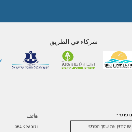
شركاء في الطريق
 פרטי
*
هاتف
054-9960171