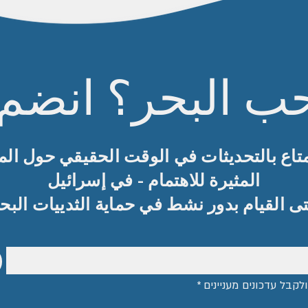
ب البحر؟ انضم إل
تاع بالتحديثات في الوقت الحقيقي حول الم
المثيرة للاهتمام - في إسرائيل
تى القيام بدور نشط في حماية الثدييات البح
לקבל עדכונים מעניינים
*