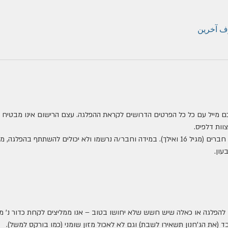
כם מייל עם כל כל הפרטים הדרושים לקראת ההפלגה. עצם הרישום אינו מבטיח
וות דלפיס.
בהפלגה יכולים להשתתף עד עשרה חברים (מגיל 16 ואילך). במידה וחבר/ה נרשמו ולא יכולים ל
עון.
צאו להפלגה או כאלה שיש חשש שלא יחושו בטוב – אנו ממליצים לקחת כדור נ' מ
ד (את הג'חנון תשאירו לשבת) וגם לא לאכול מזון שומני (כמו בורקס למשל).