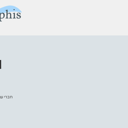
ה
חברי עמ