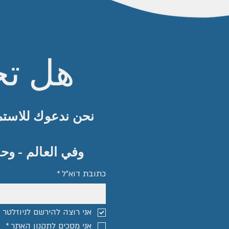
هل تح
نحن ندعوك للاستم
وفي العالم - وح
כתובת דוא"ל
*
אני רוצה להירשם לניוזלטר ו
אני מסכים ל
תקנון האתר
*