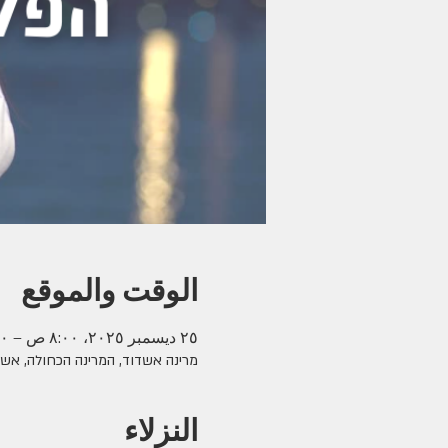
الوقت والموقع
٢٥ ديسمبر ٢٠٢٥، ٨:٠٠ ص – ١:٠٠ م
מרינה אשדוד, המרינה הכחולה, אש
النزلاء