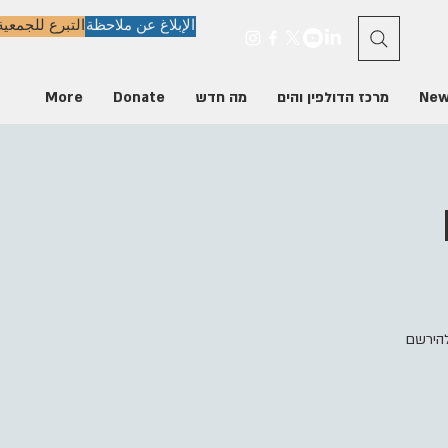
الإبلاغ عن ملاحظة
التبرع للجمعية
New
מרכז הדולפין והים
מה חדש
Donate
More
להירשם