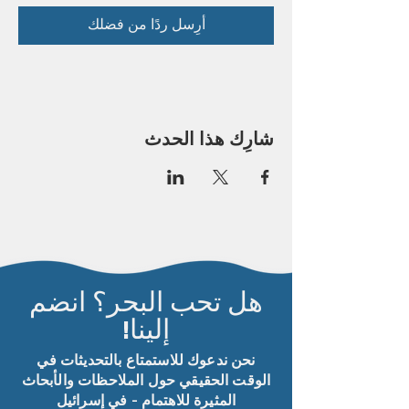
أرِسل ردًا من فضلك
شارِك هذا الحدث
هل تحب البحر؟ انضم
إلينا!
نحن ندعوك للاستمتاع بالتحديثات في
الوقت الحقيقي حول الملاحظات والأبحاث
المثيرة للاهتمام - في إسرائيل