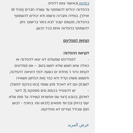
בתקנון 
ובאישור צוות דלפיס.
בהפלגה יכולים להשתתף עד עשרה חברים (מגיל 16 
ואילך). במידה וחבר/ה נרשמו ולא יכולים להשתתף 
בהפלגה, מקומם יעבור לבא בתור ברישום. ניתן 
להשתתף בהפלגה אחת בכל רבעון.
הנחיות למפליגים
לקראת ההפלגה:
-          למפליגים שמעולם לא יצאו להפלגה או 
כאלה שיש חשש שלא יחושו בטוב – אנו ממליצים 
לקחת כדור נ' מחלת ים כשעה לפני היציאה להפלגה, 
ולנשנש משהו קליל ולא כבד (את הג'חנון תשאירו 
לשבת) וגם לא לאכול מזון שומני (כמו בורקס למשל).
-          יש להצטייד בכמות מים מספקת (2 ליטר 
לאדם), בכובע (רצוי עם אפשרות קשירה על מנת שלא 
יעוף ברוח) ובביגוד מתאים (לבוש נוח. בחורף - לבוש 
חם) שכולל נעליים לא מחליקות.
عرض المزيد