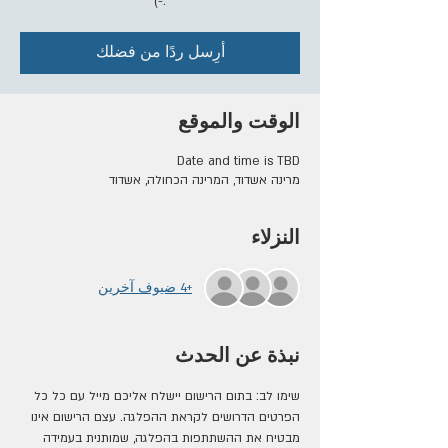
:-)
أرِسل ردًا من فضلك
الوقت والموقع
Date and time is TBD
מרינה אשדוד, המרינה הכחולה, אשדוד
النزلاء
+4 ضيوف آخرين
نبذة عن الحدث
שימו לב: בתום הרישום יישלח אליכם מייל עם כל כל 
הפרטים הדרושים לקראת ההפלגה. עצם הרישום אינו 
מבטיח את ההשתתפות בהפלגה, שמותנית בעמידה 