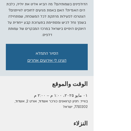
הדולפינים בשמותיהם? מה הביא אלינו את יוליה, כלבת
הים האגדית? האם באמת מגיעים לחופינו לווייתנים?
הצטרפו לפעילות מרתקת לכל המשפחה, שמתחילה
בשפך נחל לכיש ומסתיימת בתערוכת קבע ייחודית על
היונקים הימיים בישראל במרכז המבקרים של עמותת
דלפיס.
הסיור התמלא
הציגו לי אירועים אחרים
الوقت والموقع
٠١ مايو ٢٠٢٥، ١:٠٠ م – ٢:٠٠ م
בווייז: חניון קרוואנים כורכר אשדוד, אורט 2, אשדוד,
7710202, ישראל
النزلاء