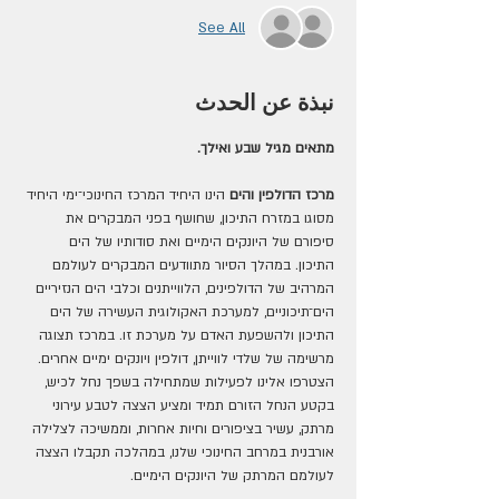
See All
نبذة عن الحدث
מתאים מגיל שבע ואילך.
מרכז הדולפין והים 
הינו היחיד המרכז החינוכי־ימי היחיד 
מסוגו במזרח התיכון, שחושף בפני המבקרים את 
סיפורם של היונקים הימיים ואת סודותיו של הים 
התיכון. במהלך הסיור מתוודעים המבקרים לעולמם 
המרהיב של הדולפינים, הלווייתנים וכלבי הים הנזיריים 
הים־תיכוניים, למערכת האקולוגית העשירה של הים 
התיכון ולהשפעת האדם על מערכת זו. במרכז תצוגה 
מרשימה של שלדי לווייתן, דולפין ויונקים ימיים אחרים.
הצטרפו אלינו לפעילות שמתחילה בשפך נחל לכיש, 
בקטע הנחל הזורם תמיד ומציע הצצה לטבע עירוני 
מרתק, עשיר בציפורים וחיות אחרות, וממשיכה לצלילה 
אורבנית במרחב החינוכי שלנו, במהלכה תקבלו הצצה 
לעולמם המרתק של היונקים הימיים.