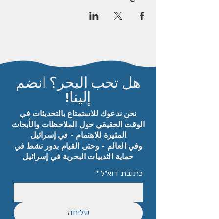
هل تحب البحر؟ انضم
إلينا!
نحن ندعوك للاستمتاع بالتحديثات في
الوقت الحقيقي حول الملاحظات والأبحاث
المثيرة للاهتمام - في إسرائيل
وفي العالم - وحتى القيام بدور نشط في
حماية الثدييات البحرية في إسرائيل
כתובת דוא"ל
*
שליחה