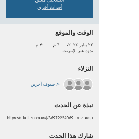
التسجيل مغلق
أحداث أخرى
الوقت والموقع
٢٢ يناير ٢٠٢٤، ٦:٠٠ م – ٧:٠٠ م
ندوة عبر الإنترنت
النزلاء
+7 ضيوف آخرين
نبذة عن الحدث
קישור לזום: https://edu-il.zoom.us/j/86979224069
شارِك هذا الحدث