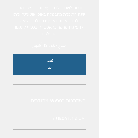
חברות לשנה בלבד בעמותת דלפיס. כעבור
שנה התוכנית מתבטלת באופן אוטומטי, וניתן
לחדש אותה באופן ידני בלבד. יציאה
להפלגות מחקר מתאפשרת בכפוף לתקנון
ההפלגות
سارٍ حتى 12 أشهر
تحد
يد
השתתפות במפגשי מתנדבים
ואסיפות העמותה