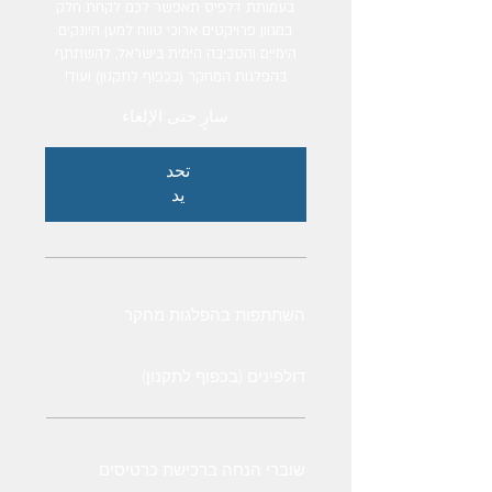
בעמותת דלפיס תאפשר לכם לקחת חלק
במגוון פרויקטים ארוכי טווח למען היונקים
הימיים והסביבה הימית בישראל, להשתתף
בהפלגות המחקר (בכפוף לתקנון) ועוד!
سارٍ حتى الإلغاء
تحد
يد
השתתפות בהפלגות מחקר
דולפינים (בכפוף לתקנון)
שוברי הנחה ברכישת כרטיסים