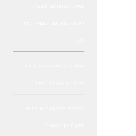
כניסה ללא תשלום להרצאות
העשרה שמקיימת העמותה מעת
לעת
הצטרפות להפלגות מחקר (בכפוף
לעמידה בתקנון ההפלגות)
התנדבות בפרויקטים סביבתיים
למען היונקים הימיים