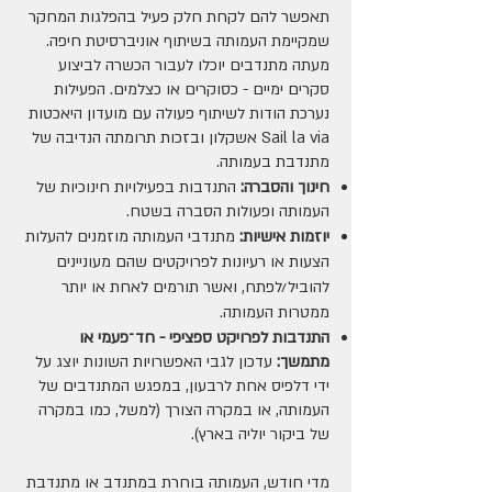
תאפשר להם לקחת חלק פעיל בהפלגות המחקר
שמקיימת העמותה בשיתוף אוניברסיטת חיפה.
מעתה מתנדבים יוכלו לעבור הכשרה לביצוע
סקרים ימיים - כסוקרים או כצלמים. הפעילות
נערכת הודות לשיתוף פעולה עם מועדון היאכטות
Sail la via אשקלון ובזכות תרומתה הנדיבה של
מתנדבת בעמותה.
חינוך והסברה:
התנדבות בפעילויות חינוכיות של
העמותה ופעולות הסברה בשטח.
יוזמות אישיות:
מתנדבי העמותה מוזמנים להעלות
הצעות או רעיונות לפרויקטים שהם מעוניינים
להוביל/לפתח, ואשר תורמים לאחת או יותר
ממטרות העמותה.
התנדבות לפרויקט ספציפי - חד־פעמי או
מתמשך:
עדכון לגבי האפשרויות השונות יוצג על
ידי דלפיס אחת לרבעון, במפגש המתנדבים של
העמותה, או במקרה הצורך (למשל, כמו במקרה
של ביקור יוליה בארץ).
מדי חודש, העמותה בוחרת במתנדב או מתנדבת