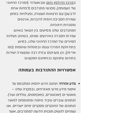
ב
מרכז הדולפין והים
שבאשדוד (המרכז החינוכי
של העמותה), מפגשי מתנדבים (לפחות אחת
לרבעון) עם הרצאות העשרה, ופעילויות בסימן
שמירת הסביבה הימית לחברות, ארגונים
ומסגרות חינוכיות.
המתנדבים שלנו מסייעים בין השאר באיוש
עמדות הסברה באירועים שונים, בשיווק פעילות
הסיורים של המרכז החינוכי שלנו, בסיוע
בתחזוקת המרכז עצמו ובמטלות שוטפות (כמו
אריזה), וכן מעניקים עזרה רבה שקשורה ישירות
בתחום עיסוקם ובניסיונם המקצועי.
אפשרויות ההתנדבות בעמותה
מדע אזרחי
: תחום חדש יחסית המתבסס על
איסוף מידע מדעי מאזרחים, ובמקרה שלנו –
מאנשי ים (יאכטונרים, קיאקיסטים, צוללים ועוד).
הנתונים עוברים עיבוד וניתוח ומתווספים למאגר
הנתונים של החוקרים מסקרים ימיים ייעודיים. אנו
שמחים להשיק תוכנית חדשה למתנדבים, אשר