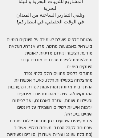
المشاريع للثدييات البحرية والبيئة
البحرية
وتلقي التقارير الساخنة من الميدان
في الوقت الحقيقي. في انتظاركم!
עמותת דלפיס פועלת לשמירה על היונקים הימיים
בישראל באמצעות מחקר, מדע אזרחי, העלאת
מודעת הציבור וקידום מדיניות לאומית
ובינלאומית ליצירת מרחבים מוגנים עבור
היונקים הימיים.
מתנדבי דלפיס מהווים חלק בלתי נפרד
מההצלחה בפעילויות הללו, כאשר אפשרויות
ההתנדבות מגוונות ומותאמות למידת המעורבות
המבוקשת/הרצויה - מהשתתפות באירועים
ופעילויות שונות, ועזרה בארגונם, ועד לפיתוח
יוזמות אישיות לקידום השמירה על היונקים
הימיים בישראל.
אנו מקיימים אירועים כגון תחרות צילום שנתית
שפתוחה לקהל הרחב, משחה דולפין אשדוד
(בהובלת שוונג ועיריית אשדוד), סיורים ופעילויות