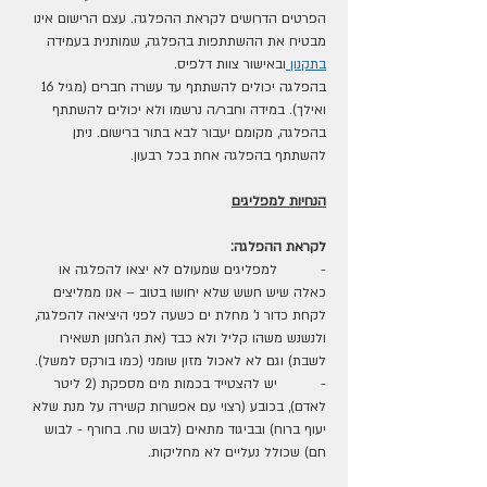
הפרטים הדרושים לקראת ההפלגה. עצם הרישום אינו 
מבטיח את ההשתתפות בהפלגה, שמותנית בעמידה 
בתקנון 
ובאישור צוות דלפיס.
בהפלגה יכולים להשתתף עד עשרה חברים (מגיל 16 
ואילך). במידה וחבר/ה נרשמו ולא יכולים להשתתף 
בהפלגה, מקומם יעבור לבא בתור ברישום. ניתן 
להשתתף בהפלגה אחת בכל רבעון.
הנחיות למפליגים
לקראת ההפלגה:
-          למפליגים שמעולם לא יצאו להפלגה או 
כאלה שיש חשש שלא יחושו בטוב – אנו ממליצים 
לקחת כדור נ' מחלת ים כשעה לפני היציאה להפלגה, 
ולנשנש משהו קליל ולא כבד (את הג'חנון תשאירו 
לשבת) וגם לא לאכול מזון שומני (כמו בורקס למשל).
-          יש להצטייד בכמות מים מספקת (2 ליטר 
לאדם), בכובע (רצוי עם אפשרות קשירה על מנת שלא 
יעוף ברוח) ובביגוד מתאים (לבוש נוח. בחורף - לבוש 
חם) שכולל נעליים לא מחליקות.