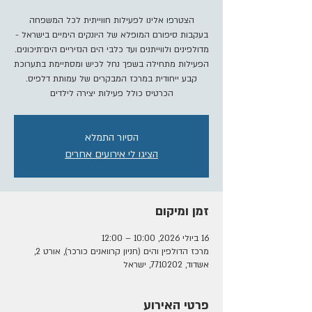
הצטרפו אלינו לפעילות חווייתית לכל המשפחה
בעקבות סיפורם המופלא של היונקים הימיים בישראל -
מדולפינים ולווייתנים ועד כלבי הים הנזיריים הים־תיכונים.
הפעילות מתחילה בשפך נחל לכיש ומסתיימת בתערוכת
קבע ייחודית במרכז המבקרים של עמותת דלפיס.
הכרטיס כולל פעילות יצירה לילדים
הסיור התמלא
הציגו לי אירועים אחרים
זמן ומיקום
16 ביולי 2026, 10:00 – 12:00
מרכז הדולפין והים (חניון קרוואנים כורכר), אורט 2,
אשדוד, 7710202, ישראל
פרטי האירוע