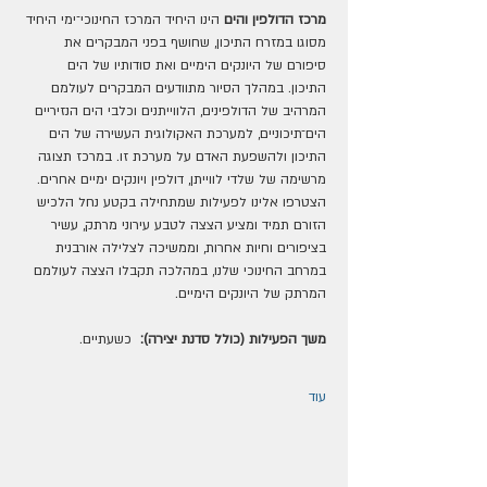
מרכז הדולפין והים 
הינו היחיד המרכז החינוכי־ימי היחיד 
מסוגו במזרח התיכון, שחושף בפני המבקרים את 
סיפורם של היונקים הימיים ואת סודותיו של הים 
התיכון. במהלך הסיור מתוודעים המבקרים לעולמם 
המרהיב של הדולפינים, הלווייתנים וכלבי הים הנזיריים 
הים־תיכוניים, למערכת האקולוגית העשירה של הים 
התיכון ולהשפעת האדם על מערכת זו. במרכז תצוגה 
מרשימה של שלדי לווייתן, דולפין ויונקים ימיים אחרים.
הצטרפו אלינו לפעילות שמתחילה בקטע נחל הלכיש 
הזורם תמיד ומציע הצצה לטבע עירוני מרתק, עשיר 
בציפורים וחיות אחרות, וממשיכה לצלילה אורבנית 
במרחב החינוכי שלנו, במהלכה תקבלו הצצה לעולמם 
המרתק של היונקים הימיים.
משך הפעילות (כולל סדנת יצירה):
  כשעתיים.
עוד