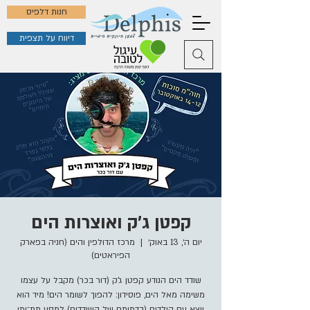
חנות דלפיס
דיווח על תצפית
קפטן ג'ק ואוצרות הים
יום ה׳, 13 באוק׳
  |  
מרכז הדולפין והים (חניה בפארק
הפיראטים)
שודד הים הנודע קפטן ג'ק (דור בכר) מקבל על עצמו
משימה מאל הים, פוסידון: להפוך לשומר הים! מיד הוא
יוצא עם הילדים (בדמותם של השודדים) למסע תת־ימי