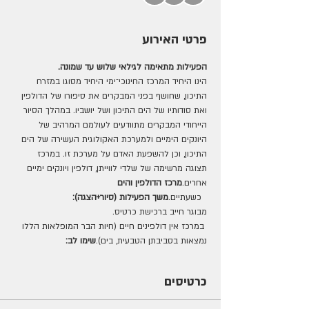
פרטי האירוע
הפעילות מתאימה לגילאי שלוש עד שמונה.
הינו היחיד המרכז החינוכי־ימי היחיד מסוגו במזרח 
התיכון, שחושף בפני המבקרים את סיפורו של הדולפין 
ואת סודותיו של הים התיכון ושל יושביו. במהלך הסיור 
הייחודי המבקרים מתוודעים לעולמם המרהיב של 
היונקים הימיים ולמערכת האקולוגית העשירה של הים 
התיכון, וכן להשפעת האדם על מערכת זו. במרכז 
תצוגה מרשימה של שלדי לווייתן, דולפין ויונקים ימיים 
אחרים.
מרכז הדולפין והים 
  כשעתיים.
משך הפעילות (סיור+הצגה):
מבוגר חייב ברכישת כרטיס. 
 במרכז אין דולפינים חיים (חיות הבר המופלאות הללו 
נמצאות בסביבתן הטבעית, בים).
שימו לב:
כרטיסים