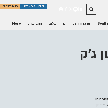
דיווח על תצפית
חנות דלפיס
SeaB
מרכז הדולפין והים
בלוג
התנדבות
More
 ג'ק
ומר הים!
פוסידון.