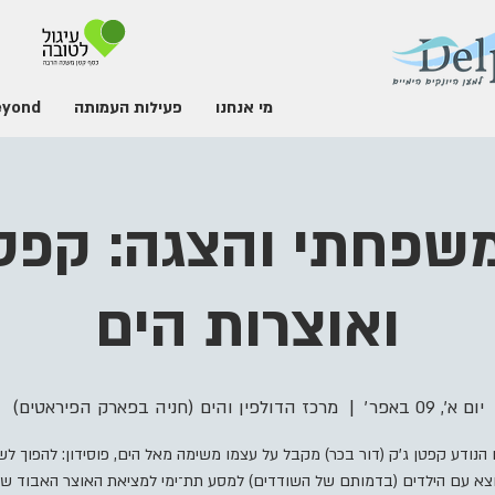
מי אנחנו
פעילות העמותה
eyond
משפחתי והצגה: קפטן
ואוצרות הים
יום א׳, 09 באפר׳
  |  
מרכז הדולפין והים (חניה בפארק הפיראטים)
הנודע קפטן ג'ק (דור בכר) מקבל על עצמו משימה מאל הים, פוסידון: להפוך לש
וצא עם הילדים (בדמותם של השודדים) למסע תת־ימי למציאת האוצר האבוד של 