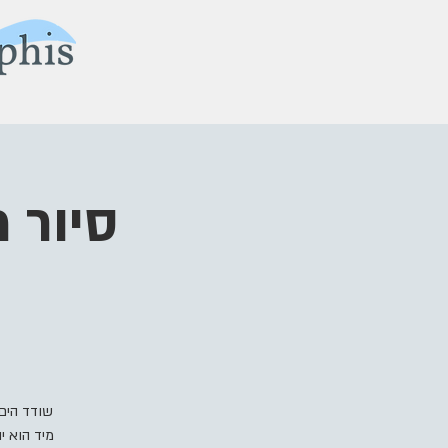
סיור 
שודד הים 
מיד הוא י