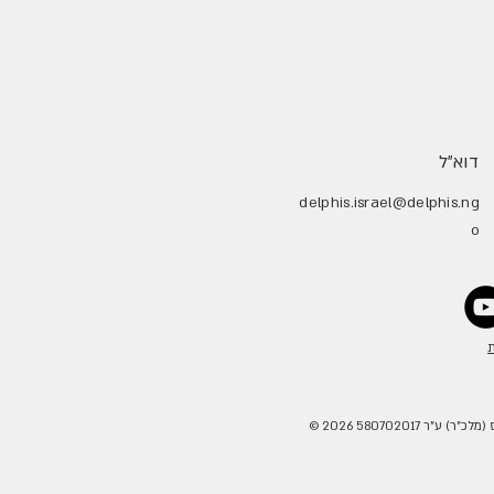
דוא״ל
delphis.israel@delphis.ng
o
ת
כ"ר) ע"ר 580702017