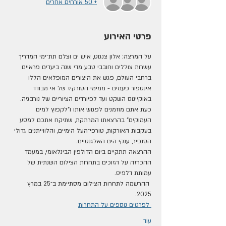
+ 50 אורחים אחרים
פרטי האירוע
על המרצה: אלון צנגוט, איש ים וצלם תת־ימי המדריך 
עשרות צוללים וחובבי טבע מדי שנה ביעדים פראיים 
ברחבי העולם, פגש את היצורים המופלאים הללו 
אינספור פעמים - ממימי הטורקיז של אי מבודד 
באוקיינוס השקט ועד לפיורדים הציוריים של נורבגיה. 
כעת אתם מוזמנים לפגוש אותו ו"לקפוץ למים 
העמוקים" בהרצאתו המרתקת, שתיקח אתכם למסע 
בעקבות האורקות, טורפי־העל הימיים, והלווייתנים גדולי 
הסנפיר, ענקי הים האלגנטיים.
ההרצאה תתקיים ביום הדולפין הבינלאומי, במעמד 
ההכרזה על הזוכים בתחרות הצילום השנתית של 
עמותת דלפיס.
 ההרשמה לתחרות הצילום מסתיימת ב־25 במרץ 
2025.
 לפרטים נוספים על התחרות
עוד