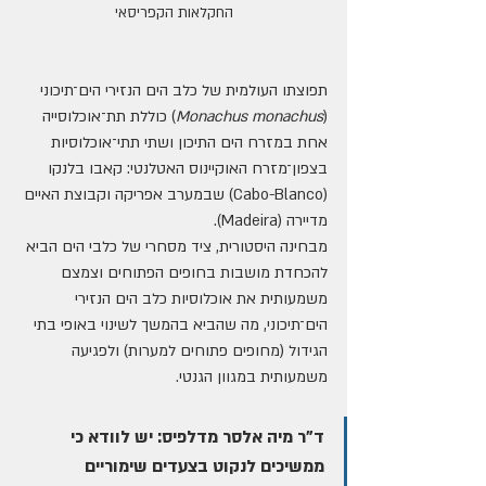
החקלאות הקפריסאי
תפוצתו העולמית של כלב הים הנזירי הים־תיכוני 
(
Monachus monachus
) כוללת תת־אוכלוסייה 
אחת במזרח הים התיכון ושתי תתי־אוכלוסיות 
בצפון־מזרח האוקיינוס האטלנטי: קאבו בלנקו 
(Cabo-Blanco) שבמערב אפריקה וקבוצת האיים 
מדיירה (Madeira).
מבחינה היסטורית, ציד מסחרי של כלבי הים הביא 
להכחדת מושבות בחופים הפתוחים וצמצם 
משמעותית את אוכלוסיות כלב הים הנזירי 
הים־תיכוני, מה שהביא בהמשך לשינוי באופי בתי 
הגידול (מחופים פתוחים למערות) ולפגיעה 
משמעותית במגוון הגנטי.
ד"ר מיה אלסר מדלפיס: יש לוודא כי 
ממשיכים לנקוט בצעדים שימוריים 