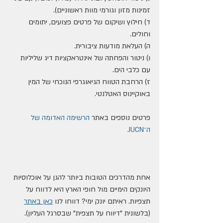
זמינות מזון וגורמי מוות ראשוניים).
ד) חילוץ ושיקום של פרטים פצועים, יתומים 
וחולים.
ה) העלאת מודעות ציבורית.
ו) ניטור והפחתה של אינטראקציות דיג שליליות 
עם כלבי הים.
ז) הרחבת הטווח הגיאוגרפי הנוכחי של המין 
באוקיינוס האטלנטי.
פרטים נוספים באתר 
הרשימה האדומה של 
ה־IUCN
.
אחת מהדרכים הטובות ביותר להגן על אוכלוסיות 
היונקים הימיים מול חופי הארץ היא לדווח על 
תצפיות. ראיתם יונק ימי? דווחו לנו 
כאן באתר
(בלשונית "דיווח על תצפית" שבסרגל העליון).