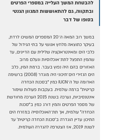
להבטחת המשך העלייה במספרי הפרטים 
ובתקווה, גם להתאוששות המגוון הגנטי 
בסופו של דבר
במשך רוב המאה ה־20 המספרים המשיכו לרדת, 
בעיקר כתוצאה מלחץ אנושי על בתי הגידול של 
כלבי הים ומאינטראקציה שלילית עם הדייגים, עד 
שהמין התפצל לתת־אוכלוסיות ונעלם מרוב 
האזורים בהם היה נפוץ בעבר. ברמת המין, כלב 
הים הנזירי הים־תיכוני היה מוגדר (2008) ברשימה 
האדומה של ה־IUCN כמין "בסכנת הכחדה 
קריטית" ברמה עולמית. בעקבות פעולות שימור 
אינטנסיביות, נערכה בשנת 2015 הערכה מחודשת 
של מספר הפרטים והמין דורג כמין ב"סכנת 
הכחדה" עולמית, אך תת־האוכלוסייה במזרח הים 
התיכון עדיין הוגדרה ב'סכנת הכחדה קריטית' עד 
לשנת 2019, אז הצטרפה להגדרה העולמית.