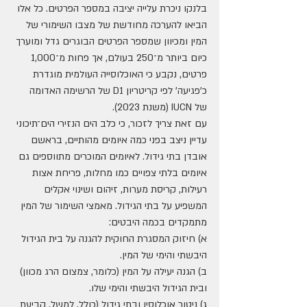
בלנקו ניכרת עלייה יציבה במספר הפרטים. כל אלו 
הביאו להערכה מחודשת של מצבו השימורי של 
המין ומכיוון שמספר הפרטים הבוגרים גדל ומוערך 
כיום ביותר מ־250 בעולם, אך פחות מ־1,000 
פרטים, נקבע כי האוכלוסייה העולמית מוגדרת 
כ'פגיעה' לפי קריטריון D1 של הרשימה האדומה 
של IUCN (משנת 2023).
עם זאת צריך לזכור, כי כלב הים הנזירי הים־תיכוני 
עדיין ניצב בפני כמה איומים מהותיים, בראשם 
אובדן בתי גידול. לאיומים המוכרים מתווספים גם 
איומים בלתי צפויים כמו מחלות, פריחת אצות 
רעילות, קריסת מערות, זיהום ושינוי אקלים 
המשפיע על בתי הגידול. מאמצי השימור של המין 
מתמקדים בכמה היבטים:
א) חיזוק המסגרת החוקית להגנה על בית הגידול 
היבשתי והימי של המין.
ב) הגנה יעילה על המין (כלומר, צמצום הרג מכוון) 
ובית הגידול היבשתי והימי שלו.
ג) ניטור אוכלוסין ובתי גידול (כולל, למשל, קביעת 