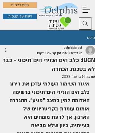
חנות דלפיס
דיווח על תצפית
פוסט
delphisisrael
12 בדצמ׳ 2023
זמן קריאה 3 דקות
IUCN: כלב הים הנזירי הים־תיכוני - כבר
לא בסכנת הכחדה
עודכן:
14 בדצמ׳ 2023
איגוד השימור העולמי עדכן את דירוג 
כלב הים הנזירי הים־תיכוני ברשימה 
האדומה למין במצב "פגיע". ההגדרה 
אומנם עומדת בקריטריונים של 
הארגון, אך לדעת מומחים היא 
בעייתית, כיוון שלא מביאה 