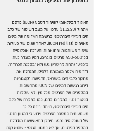
בחשבון את הפגיעה במגוון הגנטי
האיגוד הבינלאומי לשימור הטבע (IUCN) פרסם 
אתמול (11.12.23) עדכון על מצב השימור של כלב 
הים הנזירי הים־תיכוני ברשימה האדומה של מינים 
מאוימים (IUCN red list). לאחר שנים של פעולות 
שימור משותפות ומתואמות והערכת אוכלוסייה 
בכ־450-600 פרטים בוגרים, המין מוגדר כעת 
כ"פגיע" (תחת קריטריון D1) ולא "בסכנת הכחדה".
ד"ר מיה אלסר מעמותת דלפיס, המנהלת את 
מחקר כלבי הים בישראל, הדגישה: "קטגוריות 
דירוג רגישות המינים של IUCN מתחשבות 
במספרים של הפרטים מכל מין ולא עוסקות 
בניטור גנטי. במקרים בהם, כמו במקרה של כלב 
הים הנזירי הים־תיכוני, הייתה ירידה כל כך 
משמעותית במספר הפרטים וידוע כי המגוון הגנטי 
של האוכלוסיה נפגע, תיתכן התאוששות מוגבלת 
במספר הפרטים, אך לא במגוון הגנטי - שהוא קנה 